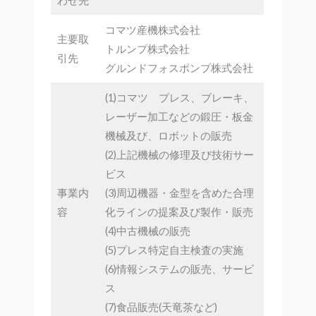
わせ先
コマツ産機株式会社
主要取
トルンプ株式会社
引先
グルンドフォスポンプ株式会社
(1)コマツ プレス、ブレーキ、
レーザー加工などの鍛圧・板金
機械及び、ロボットの販売
(2)上記機械の修理及び技術サー
ビス
事業内
(3)周辺機器・金型を含めた合理
容
化ラインの提案及び製作・販売
(4)中古機械の販売
(5)プレス特定自主検査の実施
(6)情報システムの販売、サービ
ス
(7)食品販売(天竜茶など)