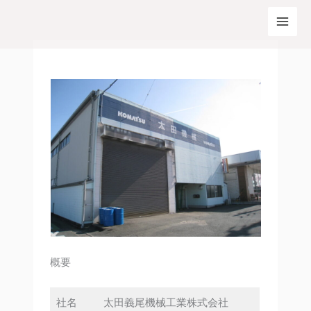
内
容
を
ス
キ
ッ
プ
概要
社名
太田義尾機械工業株式会社